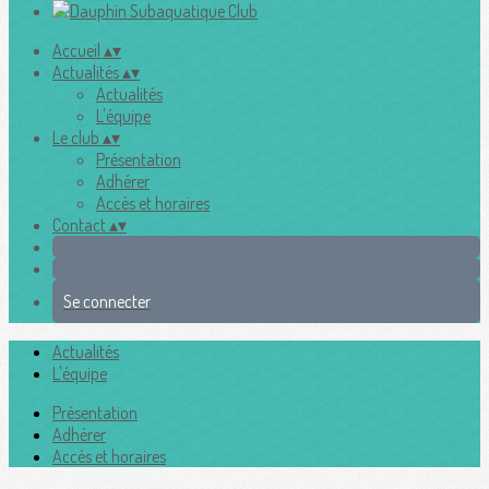
Accueil
▴
▾
Actualités
▴
▾
Actualités
L'équipe
Le club
▴
▾
Présentation
Adhérer
Accès et horaires
Contact
▴
▾
Se connecter
Actualités
L'équipe
Présentation
Adhérer
Accès et horaires