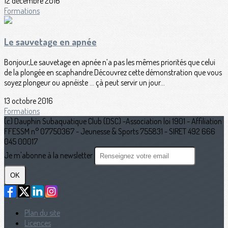
12 décembre 2016
Formations
Le sauvetage en apnée
Bonjour,Le sauvetage en apnée n’a pas les mêmes priorités que celui
de la plongée en scaphandre.Découvrez cette démonstration que vous
soyez plongeur ou apnéiste … çà peut servir un jour...
13 octobre 2016
Formations
(c) Dauphin Subaquatique Club (DSC) -Association loi 1901 - Affiliation
FFESSM n° 07750367 - Jeunesse & Sports 755831 - SIRET 492 666
045 00017
Je m'abonne à la newsletter
OK
Plan du site
Licences