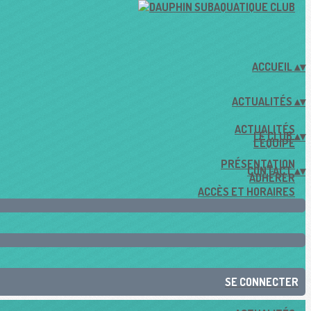
ACCUEIL
▴
▾
ACTUALITÉS
▴
▾
ACTUALITÉS
LE CLUB
▴
▾
L'ÉQUIPE
PRÉSENTATION
CONTACT
▴
▾
ADHÉRER
ACCÈS ET HORAIRES
SE CONNECTER