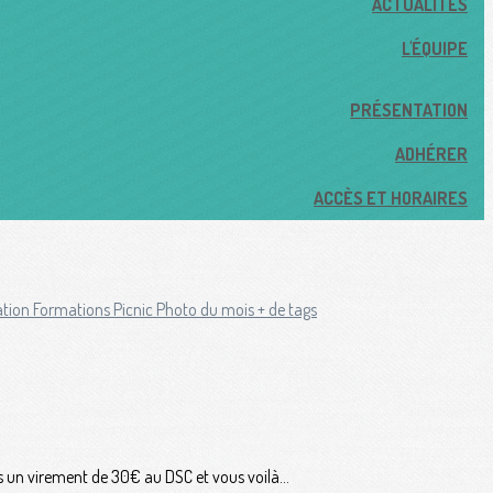
ACTUALITÉS
L'ÉQUIPE
PRÉSENTATION
ADHÉRER
ACCÈS ET HORAIRES
tation
Formations
Picnic
Photo du mois
+ de tags
tes un virement de 30€ au DSC et vous voilà...