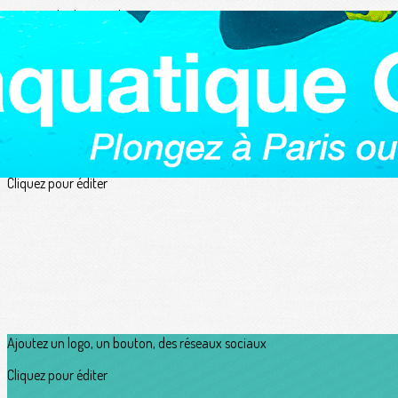
Exporter les lignes sélectionnées
Exporter toutes les colonnes
Exporter uniquement les colonnes affichées
Menu
?>
Images de la page d'accueil
Cliquez pour éditer
Ajoutez un logo, un bouton, des réseaux sociaux
Cliquez pour éditer