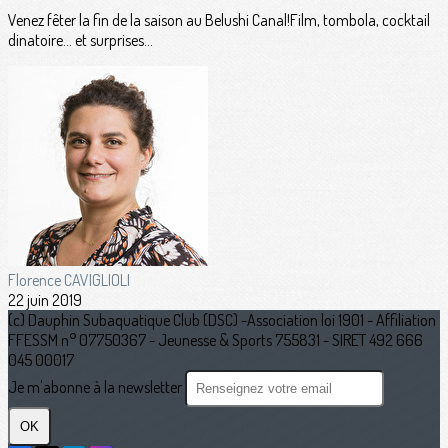
Venez fêter la fin de la saison au Belushi Canal!Film, tombola, cocktail
dinatoire… et surprises...
Florence CAVIGLIOLI
22 juin 2019
(c) Dauphin Subaquatique Club (DSC) -Association loi 1901 - Affiliation
FFESSM n° 07750367 - Jeunesse & Sports 755831 - SIRET 492 666
045 00017
Je m'abonne à la newsletter
OK