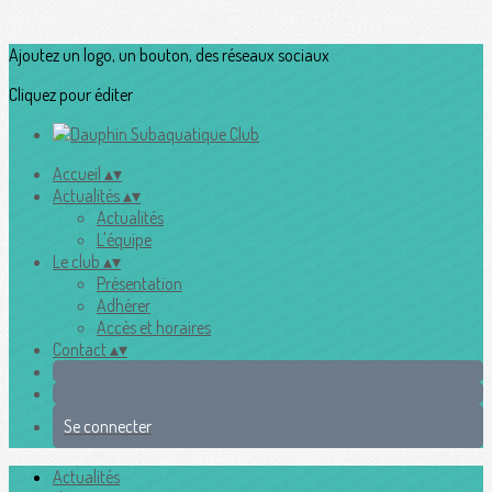
Ajoutez un logo, un bouton, des réseaux sociaux
Cliquez pour éditer
Accueil
▴
▾
Actualités
▴
▾
Actualités
L'équipe
Le club
▴
▾
Présentation
Adhérer
Accès et horaires
Contact
▴
▾
Se connecter
Actualités