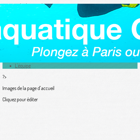
Exporter les lignes sélectionnées
Exporter toutes les colonnes
Exporter uniquement les colonnes affichées
Menu
<
>
Actualités
L'équipe
?>
Images de la page d'accueil
Cliquez pour éditer