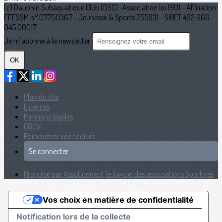
(c) Dauphin Subaquatique Club (DSC) -Association loi 1901 - Affiliation
FFESSM n° 07750367 - Jeunesse & Sports 755831 - SIRET 492 666
045 00017
Je m'abonne à la newsletter
OK
Plan du site
Licences
Mentions légales
CGUV
Paramétrer vos cookies
Se connecter
Propulsé par AssoConnect, le logiciel des associations Sportives
Vos choix en matière de confidentialité
Notification lors de la collecte