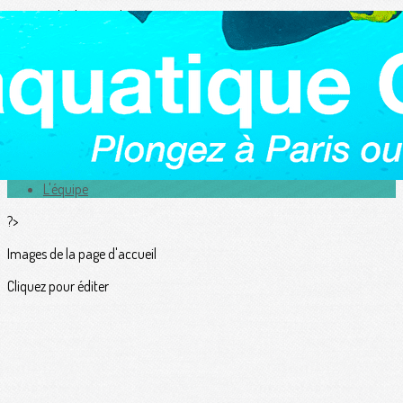
Exporter les lignes sélectionnées
Exporter toutes les colonnes
Exporter uniquement les colonnes affichées
Menu
<
>
Actualités
L'équipe
?>
Images de la page d'accueil
Cliquez pour éditer