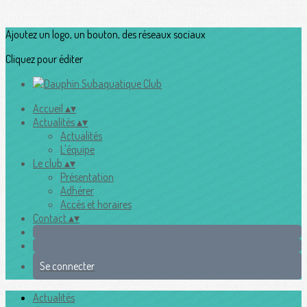
Ajoutez un logo, un bouton, des réseaux sociaux
Cliquez pour éditer
Accueil
▴
▾
Actualités
▴
▾
Actualités
L'équipe
Le club
▴
▾
Présentation
Adhérer
Accès et horaires
Contact
▴
▾
Se connecter
Actualités