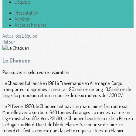
L'équipe
Présentation
Adhérer
Accès et horaires
Actualités
L'équipe
Retour
Le Chaouen
Poursuivez ici selon votre inspiration...
Le Chaouen fut lancé en 1961 à Travemande en Allemagne. Cargo
transporteur d’agrumes, il mesurait 90 mètres de long, 13,5 mètres de
large. Sa propulsion était composée de deux moteurs de 1.370 CV.
Le 21 février 1970, le Chaouen bat pavillon marocain et fait route sur
Marseille avec à son bord 640 tonnes d’oranges. La mer est calme, un
léger mistral souffle. Vers 22h30, le Chaouen heurte le sec de la Pierre à
la Bague au Nord-Ouest de l’île du Planier. Sa coque se déchire sur
tribord et il finit sa course dans la petite crique à l’Ouest du Planier.