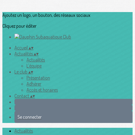
Ajoutez un logo, un bouton, des réseaux sociaux
Cliquez pour éditer
Accueil
▴
▾
Actualités
▴
▾
Actualités
L'équipe
Le club
▴
▾
Présentation
Adhérer
Accès et horaires
Contact
▴
▾
Se connecter
Actualités