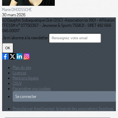
Marie DHOOSSCHE
30 mars 2026
(c) Dauphin Subaquatique Club (DSC) -Association loi 1901 - Affiliation
FFESSM n° 07750367 - Jeunesse & Sports 755831 - SIRET 492 666
045 00017
Je m'abonne à la newsletter
OK
Plan du site
Licences
Mentions légales
CGUV
Paramétrer vos cookies
Se connecter
Propulsé par AssoConnect, le logiciel des associations Sportives