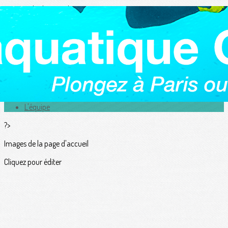
Exporter les lignes sélectionnées
Exporter toutes les colonnes
Exporter uniquement les colonnes affichées
Menu
<
>
Actualités
L'équipe
?>
Images de la page d'accueil
Cliquez pour éditer