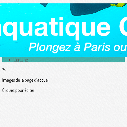
Exporter les lignes sélectionnées
Exporter toutes les colonnes
Exporter uniquement les colonnes affichées
Menu
<
>
Actualités
L'équipe
?>
Images de la page d'accueil
Cliquez pour éditer