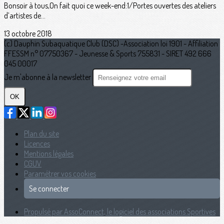
Bonsoir à tous,On fait quoi ce week-end:1/Portes ouvertes des ateliers
d’artistes de...
13 octobre 2018
(c) Dauphin Subaquatique Club (DSC) -Association loi 1901 - Affiliation
FFESSM n° 07750367 - Jeunesse & Sports 755831 - SIRET 492 666
045 00017
Je m'abonne à la newsletter
OK
Plan du site
Licences
Mentions légales
CGUV
Paramétrer vos cookies
Se connecter
Propulsé par AssoConnect, le logiciel des associations Sportives