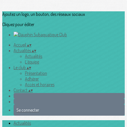
Ajoutez un logo, un bouton, des réseaux sociaux
Cliquez pour éditer
Accueil
▴
▾
Actualités
▴
▾
Actualités
L'équipe
Le club
▴
▾
Présentation
Adhérer
Accès et horaires
Contact
▴
▾
Se connecter
Actualités