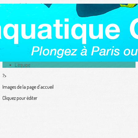
Exporter les lignes sélectionnées
Exporter toutes les colonnes
Exporter uniquement les colonnes affichées
Menu
<
>
Actualités
L'équipe
?>
Images de la page d'accueil
Cliquez pour éditer