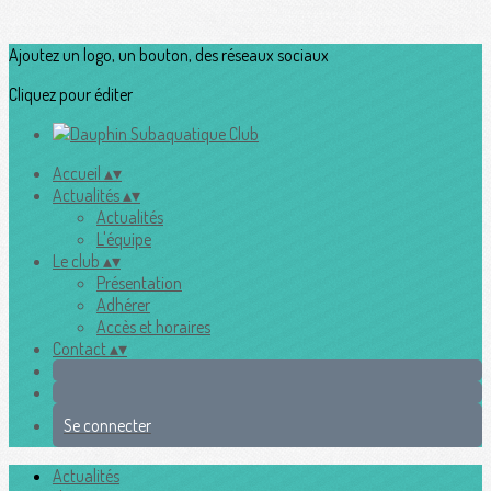
Ajoutez un logo, un bouton, des réseaux sociaux
Cliquez pour éditer
Accueil
▴
▾
Actualités
▴
▾
Actualités
L'équipe
Le club
▴
▾
Présentation
Adhérer
Accès et horaires
Contact
▴
▾
Se connecter
Actualités