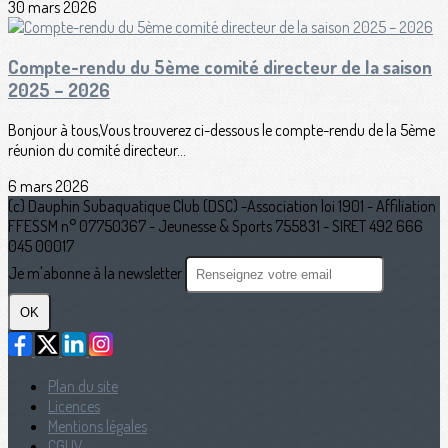
30 mars 2026
Compte-rendu du 5ème comité directeur de la saison
2025 – 2026
Bonjour à tous,Vous trouverez ci-dessous le compte-rendu de la 5ème
réunion du comité directeur...
6 mars 2026
(c) Dauphin Subaquatique Club (DSC) -Association loi 1901 - Affiliation
FFESSM n° 07750367 - Jeunesse & Sports 755831 - SIRET 492 666
045 00017
Je m'abonne à la newsletter
OK
Plan du site
Licences
Mentions légales
CGUV