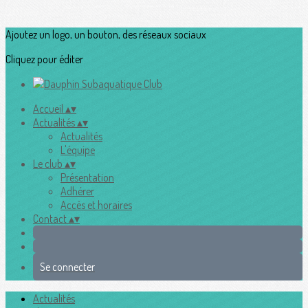
Ajoutez un logo, un bouton, des réseaux sociaux
Cliquez pour éditer
Accueil
▴
▾
Actualités
▴
▾
Actualités
L'équipe
Le club
▴
▾
Présentation
Adhérer
Accès et horaires
Contact
▴
▾
Se connecter
Actualités