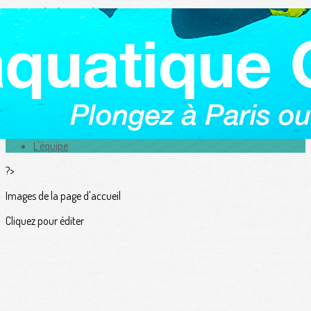
Exporter les lignes sélectionnées
Exporter toutes les colonnes
Exporter uniquement les colonnes affichées
Menu
<
>
Actualités
L'équipe
?>
Images de la page d'accueil
Cliquez pour éditer