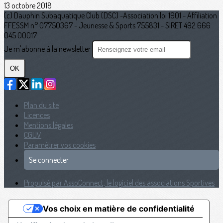
13 octobre 2018
(c) Dauphin Subaquatique Club (DSC) -Association loi 1901 - Affiliation
FFESSM n° 07750367 - Jeunesse & Sports 755831 - SIRET 492 666
045 00017
Je m'abonne à la newsletter
OK
Plan du site
Licences
Mentions légales
CGUV
Paramétrer vos cookies
Se connecter
Propulsé par AssoConnect, le logiciel des associations Sportives
Vos choix en matière de confidentialité