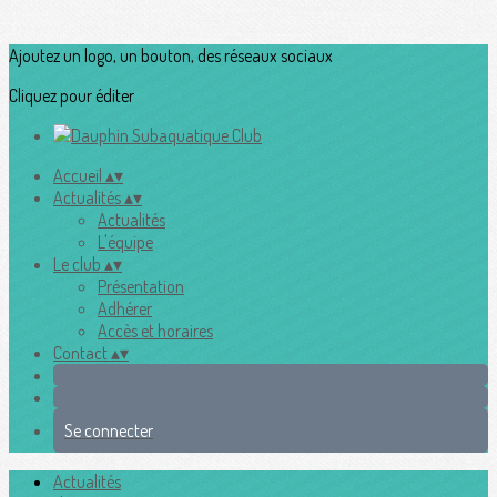
Ajoutez un logo, un bouton, des réseaux sociaux
Cliquez pour éditer
Accueil
▴
▾
Actualités
▴
▾
Actualités
L'équipe
Le club
▴
▾
Présentation
Adhérer
Accès et horaires
Contact
▴
▾
Se connecter
Actualités