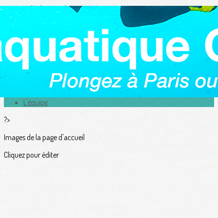
Exporter les lignes sélectionnées
Exporter toutes les colonnes
Exporter uniquement les colonnes affichées
Menu
<
>
Actualités
L'équipe
?>
Images de la page d'accueil
Cliquez pour éditer