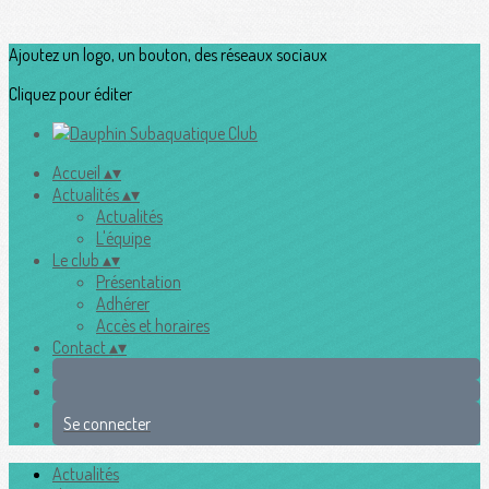
Ajoutez un logo, un bouton, des réseaux sociaux
Cliquez pour éditer
Accueil
▴
▾
Actualités
▴
▾
Actualités
L'équipe
Le club
▴
▾
Présentation
Adhérer
Accès et horaires
Contact
▴
▾
Se connecter
Actualités