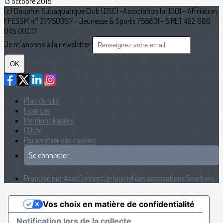
13 octobre 2018
(c) Dauphin Subaquatique Club (DSC) -Association loi 1901 - Affiliation
FFESSM n° 07750367 - Jeunesse & Sports 755831 - SIRET 492 666
045 00017
Je m'abonne à la newsletter
OK
Plan du site
Licences
Mentions légales
CGUV
Paramétrer vos cookies
Se connecter
Propulsé par AssoConnect, le logiciel des associations Sportives
Vos choix en matière de confidentialité
Notification lors de la collecte