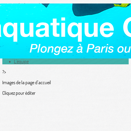
Exporter les lignes sélectionnées
Exporter toutes les colonnes
Exporter uniquement les colonnes affichées
Menu
<
>
Actualités
L'équipe
?>
Images de la page d'accueil
Cliquez pour éditer