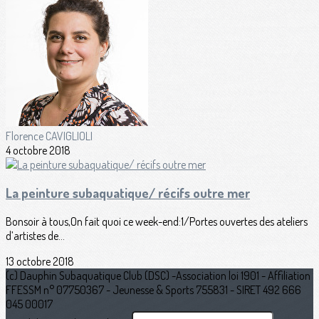
Florence CAVIGLIOLI
4 octobre 2018
La peinture subaquatique/ récifs outre mer
Bonsoir à tous,On fait quoi ce week-end:1/Portes ouvertes des ateliers
d’artistes de...
13 octobre 2018
(c) Dauphin Subaquatique Club (DSC) -Association loi 1901 - Affiliation
FFESSM n° 07750367 - Jeunesse & Sports 755831 - SIRET 492 666
045 00017