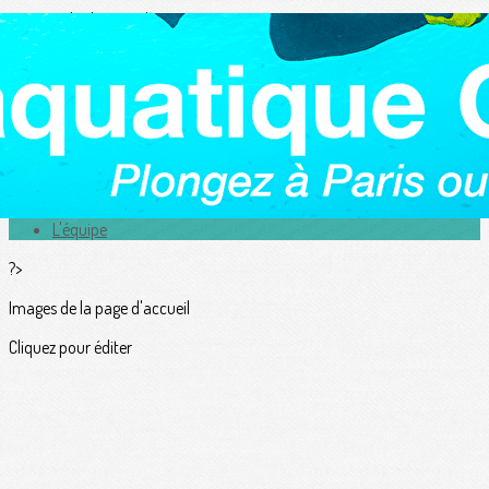
Exporter les lignes sélectionnées
Exporter toutes les colonnes
Exporter uniquement les colonnes affichées
Menu
<
>
Actualités
L'équipe
?>
Images de la page d'accueil
Cliquez pour éditer