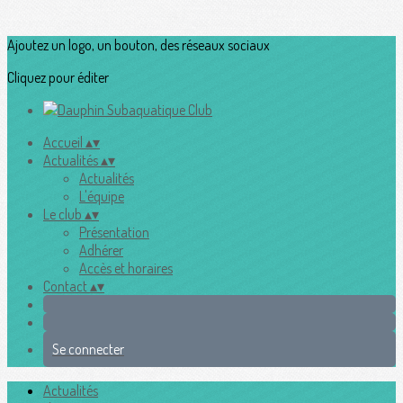
Ajoutez un logo, un bouton, des réseaux sociaux
Cliquez pour éditer
Accueil
▴
▾
Actualités
▴
▾
Actualités
L'équipe
Le club
▴
▾
Présentation
Adhérer
Accès et horaires
Contact
▴
▾
Se connecter
Actualités