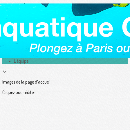
Exporter les lignes sélectionnées
Exporter toutes les colonnes
Exporter uniquement les colonnes affichées
Menu
<
>
Actualités
L'équipe
?>
Images de la page d'accueil
Cliquez pour éditer