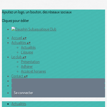
Ajoutez un logo, un bouton, des réseaux sociaux
Cliquez pour éditer
Accueil
▴
▾
Actualités
▴
▾
Actualités
L'équipe
Le club
▴
▾
Présentation
Adhérer
Accès et horaires
Contact
▴
▾
Se connecter
Actualités