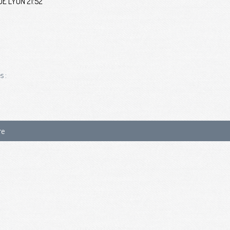
DE LYON 21:52
s :
re