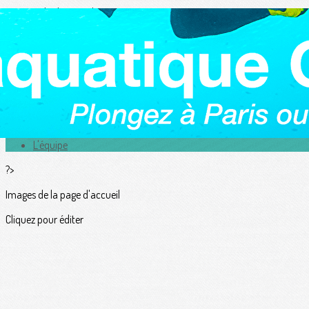
Exporter les lignes sélectionnées
Exporter toutes les colonnes
Exporter uniquement les colonnes affichées
Menu
<
>
Actualités
L'équipe
?>
Images de la page d'accueil
Cliquez pour éditer