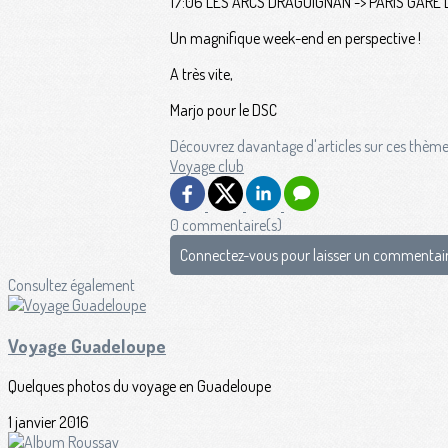
17:06 LES ARCS DRAGUIGNAN -> PARIS GARE 
Un magnifique week-end en perspective !
A très vite,
Marjo pour le DSC
Découvrez davantage d'articles sur ces thème
Voyage club
0 commentaire(s)
Connectez-vous pour laisser un commentai
Consultez également
Voyage Guadeloupe
Quelques photos du voyage en Guadeloupe
1 janvier 2016