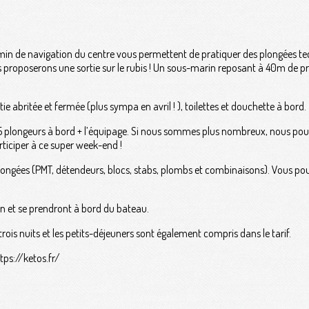
0min de navigation du centre vous permettent de pratiquer des plongées t
s proposerons une sortie sur le rubis ! Un sous-marin reposant à 40m de 
ie abritée et fermée (plus sympa en avril ! ), toilettes et douchette à bord.
 15 plongeurs à bord + l’équipage. Si nous sommes plus nombreux, nous pou
ticiper à ce super week-end !
plongées (PMT, détendeurs, blocs, stabs, plombs et combinaisons). Vous p
on et se prendront à bord du bateau.
trois nuits et les petits-déjeuners sont également compris dans le tarif.
ttps://ketos.fr/