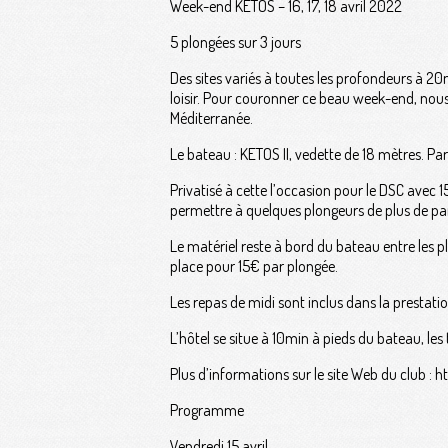
Week-end KETOS – 16, 17, 18 avril 2022
5 plongées sur 3 jours
Des sites variés à toutes les profondeurs à 2
loisir. Pour couronner ce beau week-end, nou
Méditerranée.
Le bateau : KETOS II, vedette de 18 mètres. Part
Privatisé à cette l’occasion pour le DSC avec
permettre à quelques plongeurs de plus de par
Le matériel reste à bord du bateau entre les 
place pour 15€ par plongée.
Les repas de midi sont inclus dans la prestati
L’hôtel se situe à 10min à pieds du bateau, les 
Plus d’informations sur le site Web du club : h
Programme
Vendredi 15 avril