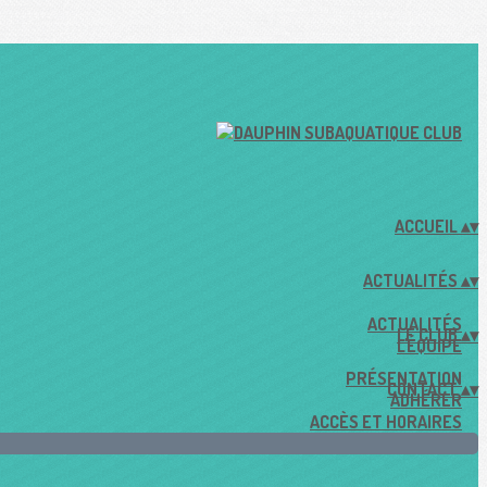
ACCUEIL
▴
▾
ACTUALITÉS
▴
▾
ACTUALITÉS
LE CLUB
▴
▾
L'ÉQUIPE
PRÉSENTATION
CONTACT
▴
▾
ADHÉRER
ACCÈS ET HORAIRES