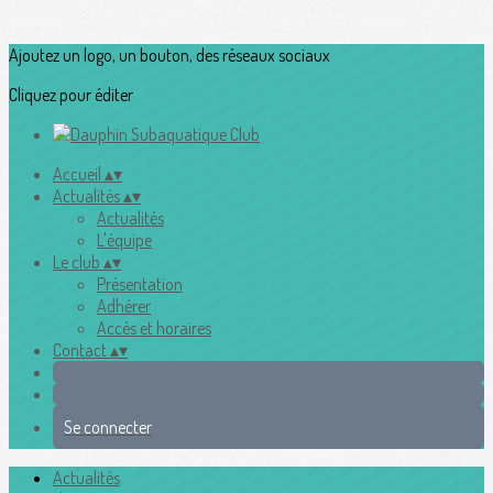
Ajoutez un logo, un bouton, des réseaux sociaux
Cliquez pour éditer
Accueil
▴
▾
Actualités
▴
▾
Actualités
L'équipe
Le club
▴
▾
Présentation
Adhérer
Accès et horaires
Contact
▴
▾
Se connecter
Actualités