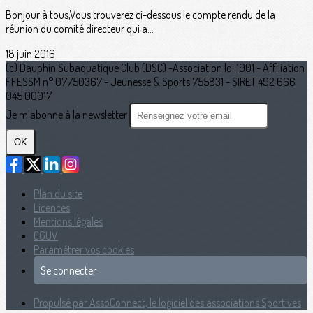
Bonjour à tous,Vous trouverez ci-dessous le compte rendu de la
réunion du comité directeur qui a...
18 juin 2016
(c) Dauphin Subaquatique Club (DSC) -Association loi 1901 - Affiliation
FFESSM n° 07750367 - Jeunesse & Sports 755831 - SIRET 492 666
045 00017
Je m'abonne à la newsletter
OK
Plan du site
Licences
Mentions légales
CGUV
Paramétrer vos cookies
Se connecter
Propulsé par AssoConnect, le logiciel des associations Sportives