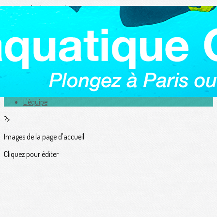
Exporter les lignes sélectionnées
Exporter toutes les colonnes
Exporter uniquement les colonnes affichées
Menu
<
>
Actualités
L'équipe
?>
Images de la page d'accueil
Cliquez pour éditer