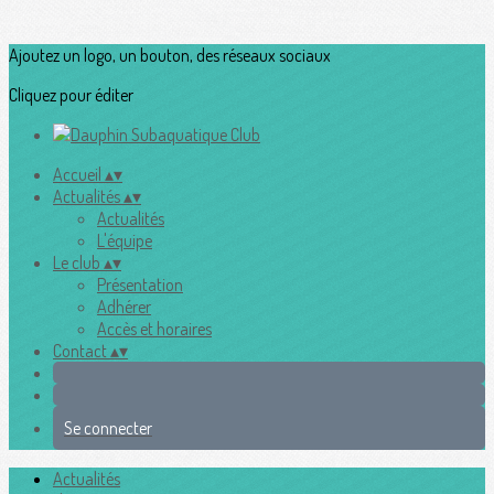
Ajoutez un logo, un bouton, des réseaux sociaux
Cliquez pour éditer
Accueil
▴
▾
Actualités
▴
▾
Actualités
L'équipe
Le club
▴
▾
Présentation
Adhérer
Accès et horaires
Contact
▴
▾
Se connecter
Actualités