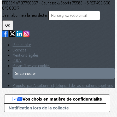
FFESSM n° 07750367 - Jeunesse & Sports 755831 - SIRET 492 666
045 00017
Je m'abonne à la newsletter
OK
Plan du site
Licences
Mentions légales
CGUV
Paramétrer vos cookies
Se connecter
Propulsé par AssoConnect, le logiciel des associations Sportives
Vos choix en matière de confidentialité
Notification lors de la collecte