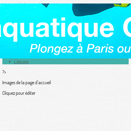
Exporter les lignes sélectionnées
Exporter toutes les colonnes
Exporter uniquement les colonnes affichées
Menu
<
>
Actualités
L'équipe
?>
Images de la page d'accueil
Cliquez pour éditer