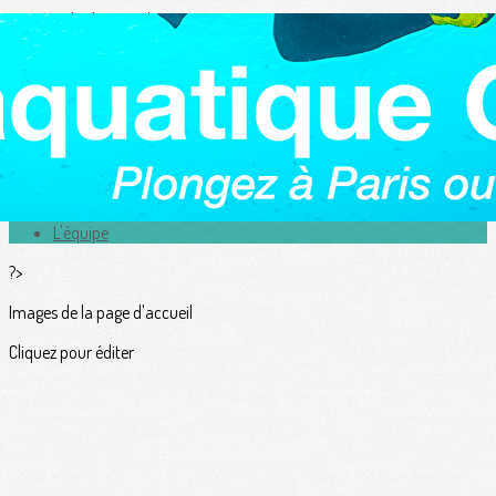
Exporter les lignes sélectionnées
Exporter toutes les colonnes
Exporter uniquement les colonnes affichées
Menu
<
>
Actualités
L'équipe
?>
Images de la page d'accueil
Cliquez pour éditer