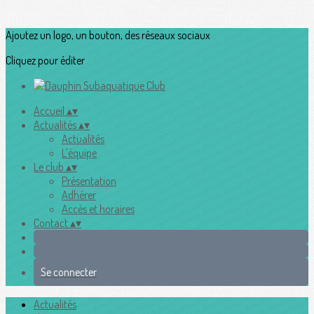
Ajoutez un logo, un bouton, des réseaux sociaux
Cliquez pour éditer
Accueil
▴
▾
Actualités
▴
▾
Actualités
L'équipe
Le club
▴
▾
Présentation
Adhérer
Accès et horaires
Contact
▴
▾
Se connecter
Actualités