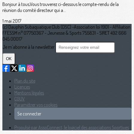
Bonjour à tous,Vous trouverez ci-dessous le compte-rendu de la
réunion du comité directeur qui a...
1 mai 2017
(c) Dauphin Subaquatique Club (DSC) -Association loi 1901 - Affiliation
FFESSM n° 07750367 - Jeunesse & Sports 755831 - SIRET 492 666
045 00017
Je m'abonne à la newsletter
OK
Plan du site
Licences
Mentions légales
CGUV
Paramétrer vos cookies
Se connecter
Propulsé par AssoConnect, le logiciel des associations Sportives