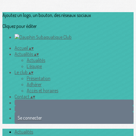
Ajoutez un logo, un bouton, des réseaux sociaux
Cliquez pour éditer
Accueil
▴
▾
Actualités
▴
▾
Actualités
L'équipe
Le club
▴
▾
Présentation
Adhérer
Accès et horaires
Contact
▴
▾
Se connecter
Actualités