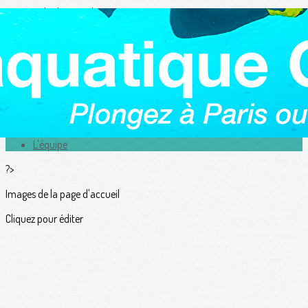
Exporter les lignes sélectionnées
Exporter toutes les colonnes
Exporter uniquement les colonnes affichées
Menu
<
>
Actualités
L'équipe
?>
Images de la page d'accueil
Cliquez pour éditer