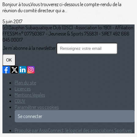
Bonjour à tous,Vous trouverez ci-dessous le compte-rendu de la
réunion du comité directeur qui a...
5 juin 2017
(c) Dauphin Subaquatique Club (DSC) -Association loi 1901 - Affiliation
FFESSM n° 07750367 - Jeunesse & Sports 755831 - SIRET 492 666
045 00017
Je m'abonne à la newsletter
OK
Plan du site
Licences
Mentions légales
CGUV
Paramétrer vos cookies
Se connecter
Propulsé par AssoConnect, le logiciel des associations Sportives